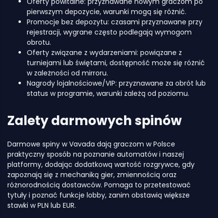
Oferty powitalne: przyznawane nowym graczom po
pierwszym depozycie, warunki mogą się różnić.
Promocje bez depozytu: czasami przyznawane przy
rejestracji, wygrane często podlegają wymogom
obrotu.
Oferty związane z wydarzeniami: powiązane z
turniejami lub świętami, dostępność może się różnić
w zależności od mirroru.
Nagrody lojalnościowe/VIP: przyznawane za obrót lub
status w programie, warunki zależą od poziomu.
Zalety darmowych spinów
Darmowe spiny w Vavada dają graczom w Polsce
praktyczny sposób na poznanie automatów i naszej
platformy, dodając dodatkową wartość rozgrywce, gdy
zapoznają się z mechaniką gier, zmiennością oraz
różnorodnością dostawców. Pomaga to przetestować
tytuły i poznać funkcje lobby, zanim obstawią większe
stawki w PLN lub EUR.