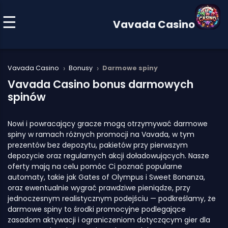
Vavada Casino
›
›
Vavada Casino
Bonusy
Darmowe spiny
Vavada Casino bonus darmowych
spinów
Nowi i powracający gracze mogą otrzymywać darmowe
spiny w ramach różnych promocji na Vavada, w tym
prezentów bez depozytu, pakietów przy pierwszym
depozycie oraz regularnych akcji doładowujących. Nasze
oferty mają na celu pomóc Ci poznać popularne
automaty, takie jak Gates of Olympus i Sweet Bonanza,
oraz ewentualnie wygrać prawdziwe pieniądze, przy
jednoczesnym realistycznym podejściu — podkreślamy, że
darmowe spiny to środki promocyjne podlegające
zasadom aktywacji i ograniczeniom dotyczącym gier dla