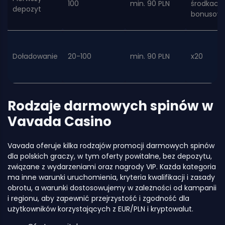
100
min. 90 PLN
środkach
depozyt
bonusow
Doładowanie
20-100
min. 90 PLN
x20
Rodzaje darmowych spinów w
Vavada Casino
Vavada oferuje kilka rodzajów promocji darmowych spinów
dla polskich graczy, w tym oferty powitalne, bez depozytu,
związane z wydarzeniami oraz nagrody VIP. Każda kategoria
ma inne warunki uruchomienia, kryteria kwalifikacji i zasady
obrotu, a warunki dostosowujemy w zależności od kampanii
i regionu, aby zapewnić przejrzystość i zgodność dla
użytkowników korzystających z EUR/PLN i kryptowalut.