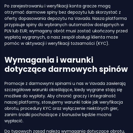
Po zarejestrowaniu i weryfikacji konta gracze mogą
otrzymać darmowe spiny bez depozytu lub skorzystać z
oferty dopasowania depozytu na Vavada. Nasza platforma
przypisuje spiny do wybranych automatów dostępnych w
PLN lub EUR; wymagany obrót musi zostać ukończony przed
wypłatą wygranych, a nasz zespół obsługi klienta może
pomóc w aktywacji i weryfikacji tożsamości (KYC).
Wymagania i warunki
dotyczące darmowych spinów
Promocje z darmowymi spinami u nas w Vavada zawierają
szczegółowe warunki określające, kiedy wygrane stają się
możliwe do wypłaty. Aby chronić graczy i integralność
naszej platformy, stosujemy warunki takie jak weryfikacja
obrotu, procedury KYC oraz wyłączenie niektórych gier,
zanim środki pochodzące z bonusów będzie można
wypłacić.
Do typowych zasad należą wymagania dotyczące obrotu,