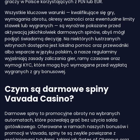
graczy w Polsce korzystających z PLN lub EUR.
Wszystkie kluczowe warunki — kwalifikujące się gry,
wymagania obrotu, okresy ważności oraz ewentualne limity
stawek lub wygranych — są wyraźnie pokazane przed
aktywacją jakichkolwiek darmowych spinów, abyś mógł
podjąć świadomą decyzję. Na niektórych lustrzanych
witrynach dostępna jest lokalna pomoc oraz przewodniki
albo wsparcie w języku polskim, a nasze regulaminy
wyjaśniają zasady zaliczania gier, ramy czasowe oraz
wymogi KYC, które mogą być wymagane przed wypłatą
wygranych z gry bonusowej.
Czym są darmowe spiny
Vavada Casino?
Darmowe spiny to promocyjne obroty na wybranych
automatach, które pozwalają grać bez użycia salda
gotówkowego. Oferowane w ramach naszych bonusów i
promocji w Vavada, spiny te są zwykle powiązane z
wyróżnionymi tytułami, takimi jak Gates of Olympus oraz