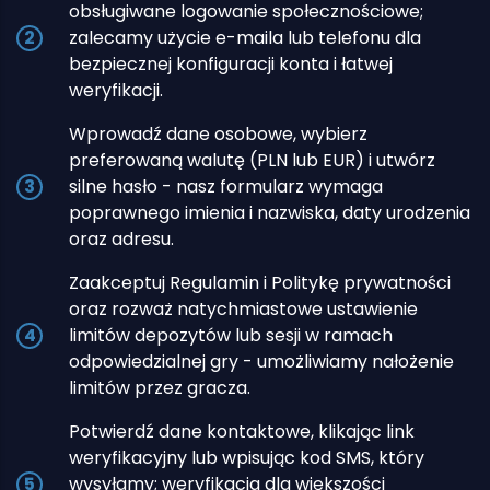
obsługiwane logowanie społecznościowe;
zalecamy użycie e-maila lub telefonu dla
bezpiecznej konfiguracji konta i łatwej
weryfikacji.
Wprowadź dane osobowe, wybierz
preferowaną walutę (PLN lub EUR) i utwórz
silne hasło - nasz formularz wymaga
poprawnego imienia i nazwiska, daty urodzenia
oraz adresu.
Zaakceptuj Regulamin i Politykę prywatności
oraz rozważ natychmiastowe ustawienie
limitów depozytów lub sesji w ramach
odpowiedzialnej gry - umożliwiamy nałożenie
limitów przez gracza.
Potwierdź dane kontaktowe, klikając link
weryfikacyjny lub wpisując kod SMS, który
wysyłamy; weryfikacja dla większości