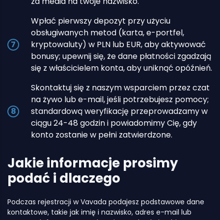
za media na twoje nazwisko.
Wpłać pierwszy depozyt przy użyciu
obsługiwanych metod (karta, e-portfel,
kryptowaluty) w PLN lub EUR, aby aktywować
bonusy; upewnij się, że dane płatności zgadzają
się z właścicielem konta, aby uniknąć opóźnień.
Skontaktuj się z naszym wsparciem przez czat
na żywo lub e-mail, jeśli potrzebujesz pomocy;
standardową weryfikację przeprowadzamy w
ciągu 24-48 godzin i powiadomimy Cię, gdy
konto zostanie w pełni zatwierdzone.
Jakie informacje prosimy
podać i dlaczego
Podczas rejestracji w Vavada podajesz podstawowe dane
kontaktowe, takie jak imię i nazwisko, adres e-mail lub