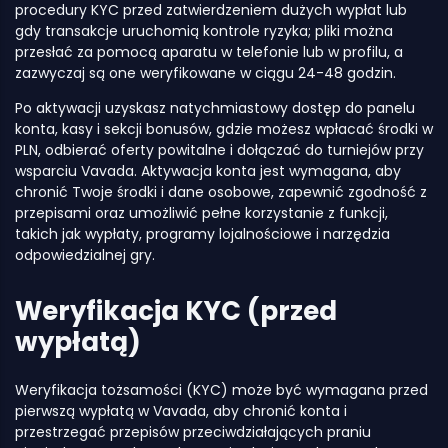
procedury KYC przed zatwierdzeniem dużych wypłat lub
gdy transakcje uruchomią kontrole ryzyka; pliki można
przesłać za pomocą aparatu w telefonie lub w profilu, a
zazwyczaj są one weryfikowane w ciągu 24-48 godzin.
Po aktywacji uzyskasz natychmiastowy dostęp do panelu
konta, kasy i sekcji bonusów, gdzie możesz wpłacać środki w
PLN, odbierać oferty powitalne i dołączać do turniejów przy
wsparciu Vavada. Aktywacja konta jest wymagana, aby
chronić Twoje środki i dane osobowe, zapewnić zgodność z
przepisami oraz umożliwić pełne korzystanie z funkcji,
takich jak wypłaty, programy lojalnościowe i narzędzia
odpowiedzialnej gry.
Weryfikacja KYC (przed
wypłatą)
Weryfikacja tożsamości (KYC) może być wymagana przed
pierwszą wypłatą w Vavada, aby chronić konta i
przestrzegać przepisów przeciwdziałających praniu