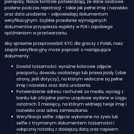
pieniędzy. Nasze kontrole potwierdzają, że dane osobowe
podane podczas rejestracji - takie jak pełne imię i nazwisko
oraz data urodzenia - odpowiadają dokumentom
weryfikacyjnym. Szybkie przesłanie wymaganych
dokumentów przyspiesza wypłaty w PLN i zapobiega
opóźnieniom w przetwarzaniu.
Aby sprawnie przeprowadzić KYC dla graczy z Polski, nasz
zespół weryfikacyjny może poprosić o następujące
dokumenty:
Dowód tożsamości: wyraźne kolorowe zdjęcie
paszportu, dowodu osobistego lub prawa jazdy (obie
strony, jeśli dotyczy), na którym widoczne są pełne
imię i nazwisko oraz data urodzenia.
Potwierdzenie adresu: rachunek za media, wyciąg z
banku lub oficjalne pismo urzędowe wydane w ciągu
ostatnich 3 miesięcy, na którym widnieją twoje imię i
nazwisko oraz adres zamieszkania.
Weryfikacja selfie: zdjęcie wykonane na żywo lub
selfie z trzymanym dokumentem tożsamości i
odręczną notatką z dzisiejszą datą oraz napisem