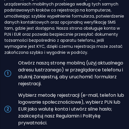
urządzeniach mobilnych przebiega według tych samych
podstawowych kroków co rejestracja na komputerze,
umożliwiając szybkie wypełnienie formularza, potwierdzenie
danych kontaktowych oraz opcjonalną weryfikację SMS
tam, gdzie jest dostępna. Nasza strona obsługuje konta w
PLN i EUR oraz pozwala bezpiecznie przesyłać dokumenty
tożsamości bezpośrednio z aparatu telefonu, jeśli
wymagane jest KYC, dzięki czemu rejestracja może zostać
zakończona szybko i wygodnie w podróży.
Otwórz naszą stronę mobilną (użyj aktualnego
adresu lustrzanego) w przeglądarce telefonu i
stuknij Zarejestruj, aby uruchomić formularz
rejestracji.
Wybierz metodę rejestracji (e-mail, telefon lub
logowanie społecznościowe), wybierz PLN lub
EUR jako walutę konta i utwórz silne hasło;
zaakceptuj nasz Regulamin i Politykę
prywatności.