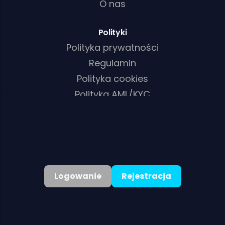
O nas
Polityki
Polityka prywatności
Regulamin
Polityka cookies
Polityka AML/KYC
Polski
▾
Bonus Powitalny:
Logowanie
Rejestracja
©
2026
. Wszelkie prawa zastrzeżone
125% Do zł950 + 75 Darmowe Obroty