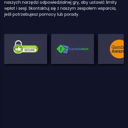
naszych narzędzi odpowiedzialnej gry, aby ustawić limity
wpłat i sesji. Skontaktuj się z naszym zespołem wsparcia,
jeśli potrzebujesz pomocy lub porady.
Kasyno
Sloty
Kasyno na żywo
Nowości
Gry stołowe