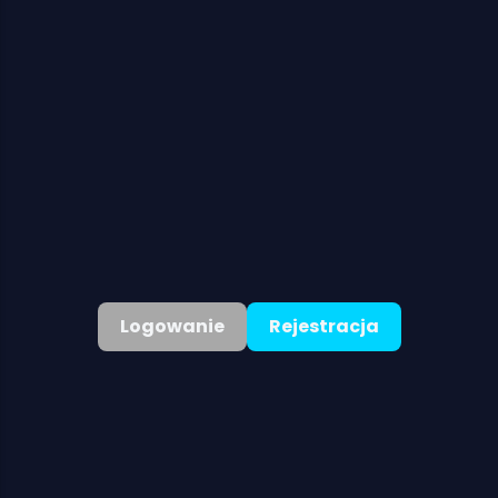
Wsparcie
Centrum pomocy
Samowykluczenie
Rejestracja
O nas
Klub VIP
Partnerzy
Promocje
Logowanie
Rejestracja
O nas
Polityki
Polityka prywatności
Regulamin