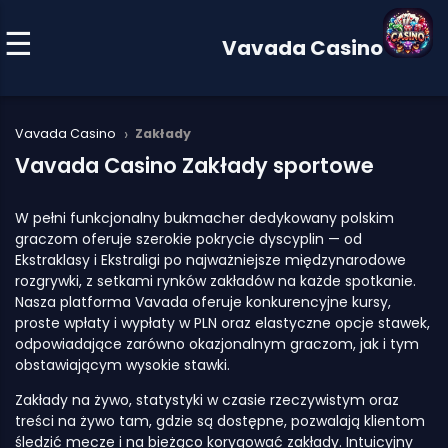
Vavada Casino
›
Vavada Casino
Zakłady
Vavada Casino Zakłady sportowe
W pełni funkcjonalny bukmacher dedykowany polskim
graczom oferuje szerokie pokrycie dyscyplin — od
Ekstraklasy i Ekstraligi po najważniejsze międzynarodowe
rozgrywki, z setkami rynków zakładów na każde spotkanie.
Nasza platforma Vavada oferuje konkurencyjne kursy,
proste wpłaty i wypłaty w PLN oraz elastyczne opcje stawek,
odpowiadające zarówno okazjonalnym graczom, jak i tym
obstawiającym wysokie stawki.
Zakłady na żywo, statystyki w czasie rzeczywistym oraz
treści na żywo tam, gdzie są dostępne, pozwalają klientom
śledzić mecze i na bieżąco korygować zakłady. Intuicyjny