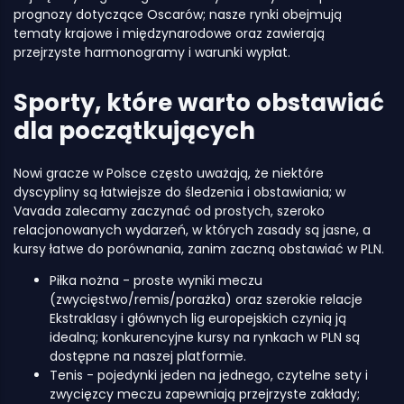
prognozy dotyczące Oscarów; nasze rynki obejmują
tematy krajowe i międzynarodowe oraz zawierają
przejrzyste harmonogramy i warunki wypłat.
Sporty, które warto obstawiać
dla początkujących
Nowi gracze w Polsce często uważają, że niektóre
dyscypliny są łatwiejsze do śledzenia i obstawiania; w
Vavada zalecamy zaczynać od prostych, szeroko
relacjonowanych wydarzeń, w których zasady są jasne, a
kursy łatwe do porównania, zanim zaczną obstawiać w PLN.
Piłka nożna - proste wyniki meczu
(zwycięstwo/remis/porażka) oraz szerokie relacje
Ekstraklasy i głównych lig europejskich czynią ją
idealną; konkurencyjne kursy na rynkach w PLN są
dostępne na naszej platformie.
Tenis - pojedynki jeden na jednego, czytelne sety i
zwycięzcy meczu zapewniają przejrzyste zakłady;