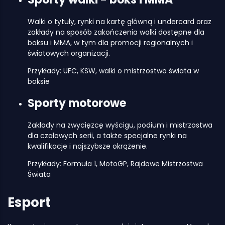
Walki o tytuły, rynki na kartę główną i undercard oraz
zakłady na sposób zakończenia walki dostępne dla
boksu i MMA, w tym dla promocji regionalnych i
światowych organizacji.
Przykłady: UFC, KSW, walki o mistrzostwo świata w
boksie
Sporty motorowe
Zakłady na zwycięzcę wyścigu, podium i mistrzostwa
dla czołowych serii, a także specjalne rynki na
kwalifikacje i najszybsze okrążenie.
Przykłady: Formuła 1, MotoGP, Rajdowe Mistrzostwa
Świata
Esport