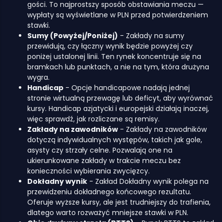
gości. To najprostszy sposób obstawiania meczu —
wypłaty są wyświetlane w PLN przed potwierdzeniem
stawki.
Sumy (Powyżej/Poniżej)
- Zakłady na sumy
przewidują, czy łączny wynik będzie powyżej czy
poniżej ustalonej linii. Ten rynek koncentruje się na
bramkach lub punktach, a nie na tym, która drużyna
wygra.
Handicap
- Opcje handicapowe nadają jednej
stronie wirtualną przewagę lub deficyt, aby wyrównać
kursy. Handicap azjatycki i europejski działają inaczej,
więc sprawdź, jak rozliczane są remisy.
Zakłady na zawodników
- Zakłady na zawodników
dotyczą indywidualnych występów, takich jak gole,
asysty czy strzały celne. Pozwalają one na
ukierunkowane zakłady w trakcie meczu bez
konieczności wybierania zwycięzcy.
Dokładny wynik
- Zakład Dokładny wynik polega na
przewidzeniu dokładnego końcowego rezultatu.
Oferuje wyższe kursy, ale jest trudniejszy do trafienia,
dlatego warto rozważyć mniejsze stawki w PLN.