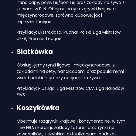
handicapy, powyżej/poniżej oraz zakłady na żywo z
kursami w PLN. Obejmujemy rozgrywki krajowe i
międzynarodowe, zarówno klubowe, jak i
reprezentacyjne.
Przykłady: Ekstraklasa, Puchar Polski, Liga Mistrzów
UEFA, Premier League
Siatkówka
Obsługujemy rynki ligowe i międzynarodowe, z
zakładami na sety, handicapami oraz popularnymi
wśród polskich graczy opcjami na żywo.
Przykłady: PlusLiga, Liga Mistrzów CEV, Liga Narodów
FIVB
Koszykówka
Obejmuje rozgrywki krajowe i kontynentalne, w tym
linie NBA i Euroligi, zakłady futures oraz rynki na
zawodników, z szybkimi aktualizacjami podczas