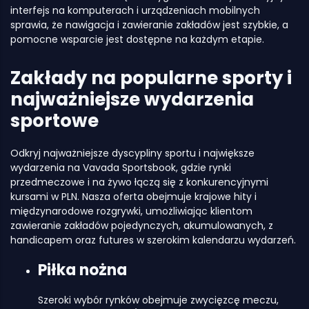
interfejs na komputerach i urządzeniach mobilnych
sprawia, że nawigacja i zawieranie zakładów jest szybkie, a
pomocne wsparcie jest dostępne na każdym etapie.
Zakłady na popularne sporty i
najważniejsze wydarzenia
sportowe
Odkryj najważniejsze dyscypliny sportu i największe
wydarzenia na Vavada Sportsbook, gdzie rynki
przedmeczowe i na żywo łączą się z konkurencyjnymi
kursami w PLN. Nasza oferta obejmuje krajowe hity i
międzynarodowe rozgrywki, umożliwiając klientom
zawieranie zakładów pojedynczych, akumulowanych, z
handicapem oraz futures w szerokim kalendarzu wydarzeń.
Piłka nożna
Szeroki wybór rynków obejmuje zwycięzcę meczu,