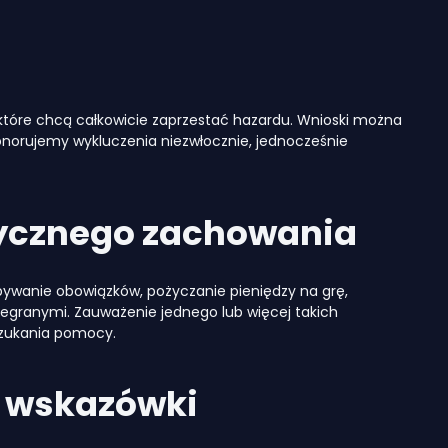
które chcą całkowicie zaprzestać hazardu. Wnioski można
onorujemy wykluczenia niezwłocznie, jednocześnie
ycznego zachowania
edbywanie obowiązków, pożyczanie pieniędzy na grę,
egranymi. Zauważenie jednego lub więcej takich
szukania pomocy.
e wskazówki