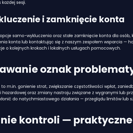
każdej sesji.
uczenie i zamknięcie konta
opcje samo-wykluczenia oraz stałe zamknięcie konta dla osób, 
enia konta lub kontaktując się z naszym zespołem wsparcia — h
je o kolejnych krokach i lokalnych usługach pomocowych.
awanie oznak problemat
to m.in. gonienie strat, zwiększanie częstotliwości wpłat, zani
 hazardowej oraz zmiany nastroju związane z wygranymi lub prz
łonić do natychmiastowego działania — przeglądu limitów lub 
nie kontroli — praktyczn