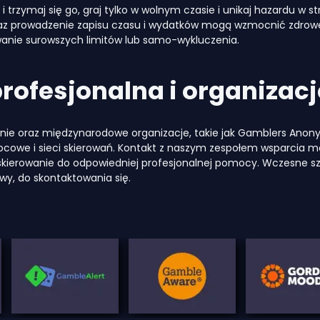
i trzymaj się go, graj tylko w wolnym czasie i unikaj hazardu w 
az prowadzenie zapisu czasu i wydatków mogą wzmocnić zdrowe n
anie surowszych limitów lub samo-wykluczenia.
rofesjonalna i organizac
adnie oraz międzynarodowe organizacje, takie jak Gamblers Ano
owe i sieci skierowań. Kontakt z naszym zespołem wsparcia mo
skierowanie do odpowiedniej profesjonalnej pomocy. Wczesne
y, do skontaktowania się.