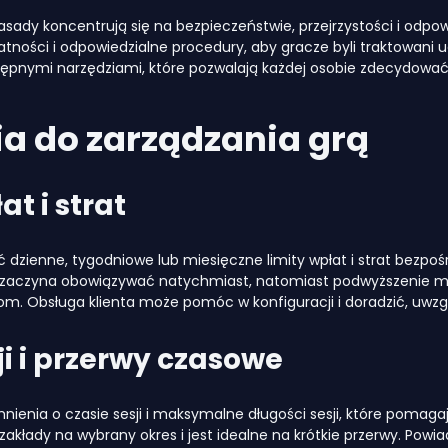
ady koncentrują się na bezpieczeństwie, przejrzystości i odp
tności i odpowiedzialne procedury, aby gracze byli traktowani u
tępnymi narzędziami, które pozwalają każdej osobie zdecydować,
a do zarządzania grą
at i strat
dzienne, tygodniowe lub miesięczne limity wpłat i strat bezpoś
tu zaczyna obowiązywać natychmiast, natomiast podwyższenie m
. Obsługa klienta może pomóc w konfiguracji i doradzić, uwzgl
ji i przerwy czasowe
ienia o czasie sesji i maksymalne długości sesji, które pomaga
akłady na wybrany okres i jest idealne na krótkie przerwy. Powi